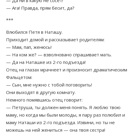
— Да ни в какую не сосёт!
— Ага! Правда, прям бесит, да?
***
Влюбился Петя в Наташу.
Приходит домой и рассказывает родителям:
— Мам, пап, женюсь!
— На ком же? — взволновано спрашивает мать.
— Да на Наташке из 2-го подъезда!
Отец на глазах мрачнеет и произносит драматическим
Фальцетом:
— Сын, мне нужно с тобой поговорить!
Они выходят в другую комнату.
Немного помявшись отец говорит:
— Петруша, ты должен меня понять. Я люблю твою
маму, но когда мы были молоды, я пару раз полюбил и
маму Наташи из 2-го подъезда. Извини, но ты не
можешь на ней жениться — она твоя сестра!