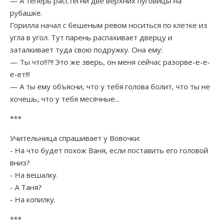
— А теперь расстегни две верхних пуговицы на
рубашке.
Горилла начал с бешеным ревом носиться по клетке из
угла в угол. Тут парень распахивает дверцу и
заталкивает туда свою подружку. Она ему:
— Ты что!!?!! Это же зверь, он меня сейчас разорве-е-е-
е-ет!!!
— А ты ему объясни, что у тебя голова болит, что ты не
хочешь, что у тебя месячные...
***
Учительница спрашивает у Вовочки:
- На что будет похож Ваня, если поставить его головой
вниз?
- На вешалку.
- А Таня?
- На копилку.
***