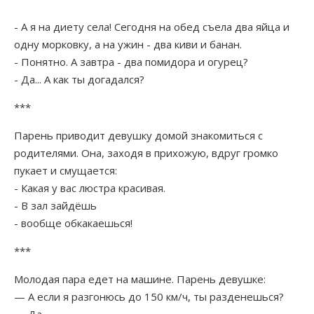
- А я на диету села! Сегодня на обед съела два яйца и
одну морковку, а на ужин - два киви и банан.
- Понятно. А завтра - два помидора и огурец?
- Да... А как ты догадался?
***
Парень приводит девушку домой знакомиться с
родителями. Она, заходя в прихожую, вдруг громко
пукает и смущается:
- Какая у вас люстра красивая.
- В зал зайдёшь
- вообще обкакаешься!
***
Молодая пара едет на машине. Парень девушке:
— А если я разгонюсь до 150 км/ч, ты разденешься?