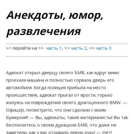
Расширения
Анекдоты, юмор,
НОВОСТИ
Программы для заработка
развлечения
КОНТАКТЫ
Заработок на выполнении заданий
Партнерки
ЧАТ
>> перейти на >>
часть 1
, >>
часть 2
, >>
часть 3
Хайпы, инвестиции, акции
ПОЖЕРТВОВАНИЯ
Адвокат открыл дверцу своего БМВ, как вдруг мимо
Игры под деньги и лото
проехала машина и полностью сорвала дверь его
автомобиля. Когда полиция прибыла на место
Словарь терминов
происшествия, адвокат прыгал от ярости, горько
жалуясь на повреждения своего драгоценного BMW. —
Раскрутка сайта
Офицер, посмотрите, что они сделали с моим
Бумером!!! — Вы, адвокаты, такие материалисты! Вы так
Статьи о заработке
беспокоитесь о своем дурацком БМВ, что даже не
заметили, как у вас оторвало левую руку! — Нет!