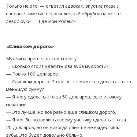
Инет-инфо
Только не это! — ответил адвокат, опустив глаза и
впервые заметив окровавленный обрубок на месте
Немного юмора
левой руки. — Где мой Ролекс?!
Анекдоты для вас
Игры
«Слишком дорого»
Мужчина пришел к стоматологу.
Заработок от рекламы
— Сколько стоит удалить два зуба мудрости?
— Ровно 100 долларов.
Заработок от размещения рекламы
— Слишком дорого. Разве вы не можете сделать это за
меньшую сумму?
Ссылки
— Я могу сделать это за 50 долларов, если исключу
новакаин.
Обмен ссылками
— Это лучше, но все равно еще слишком дорого.
Постоянные ссылки
— Я мог бы позволить своему ученику сделать это за
20 долларов, но он никогда раньше не выдергивал
Обмен просмотрами
зубы. Это будет довольно больно.