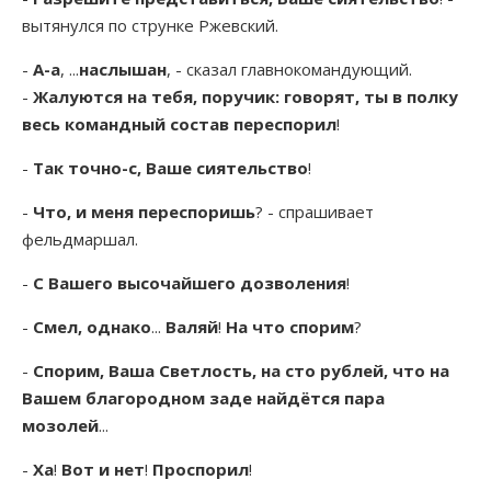
вытянулся по струнке Ржевский.
-
А-а
, ...
наслышан
, - сказал главнокомандующий.
-
Жалуются на тебя, поручик: говорят, ты в полку
весь командный состав переспорил
!
-
Так точно-с, Ваше сиятельство
!
-
Что, и меня переспоришь
? - спрашивает
фельдмаршал.
-
С Вашего высочайшего дозволения
!
-
Смел, однако
...
Валяй
!
На что спорим
?
-
Спорим, Ваша Светлость, на сто рублей, что на
Вашем благородном заде найдётся пара
мозолей
...
-
Ха
!
Вот и нет
!
Проспорил
!