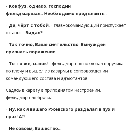
-
Конфуз, однако, господин
фельдмаршал
...
Необходимо предъявить
...
-
Да, чёрт с тобой
, - главнокомандующий приспускает
штаны: -
Видал
?!
-
Так точно, Ваше сиятельство
!
Вынужден
признать поражение
.
-
То-то же, сынок
! - фельдмаршал похлопал поручика
по плечу и вышел из казармы в сопровождении
командующего состава и адъютантов.
Садясь в карету в приподнятом настроении,
фельдмаршал бросил:
-
Ну, как я вашего Ржевского разделал в пух и
прах
!
А
?!
-
Не совсем, Вашество
...