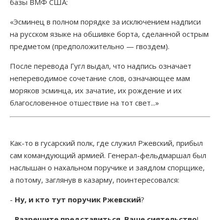
базы ВМФ США:
«Эсминец в полном порядке за исключением надписи
на русском языке на обшивке борта, сделанной острым
предметом (предположительно — гвоздем).
После перевода Гугл выдал, что надпись означает
непереводимое сочетание слов, означающее мам
моряков эсминца, их зачатие, их рождение и их
благословенное отшествие на тот свет...»
Как-то в гусарский полк, где служил Ржевский, прибыл
сам командующий армией. Генерал-фельдмаршал был
наслышан о нахальном поручике и заядлом спорщике,
а потому, заглянув в казарму, поинтересовался:
-
Ну, и кто тут поручик Ржевский
?
-
Разрешите представиться, Ваше сиятельство
! -