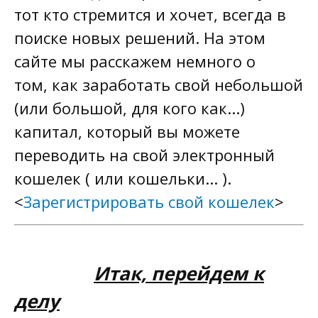
Инет-инфо
тот кто стремится и хочет, всегда в
поиске новых решений. На этом
Немного юмора
сайте мы расскажем немного о
Анекдоты для вас
том, как заработать свой небольшой
(или большой, для кого как...)
Игры
капитал, который вы можете
Заработок от рекламы
переводить на свой электронный
Заработок от размещения рекламы
кошелек ( или кошельки... ).
<
Зарегистрировать свой кошелек
>
Ссылки
Обмен ссылками
Итак, перейдем к
Постоянные ссылки
делу
Обмен просмотрами