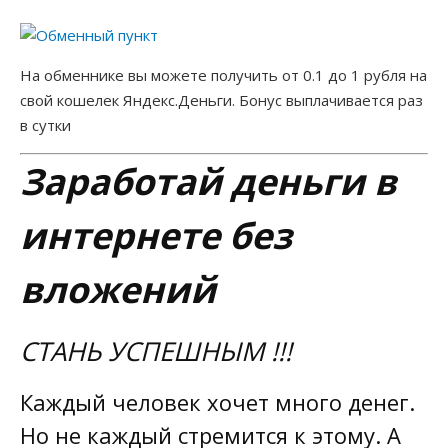
Расширения
НОВОСТИ
Программы для заработка
На обменнике вы можете получить от 0.1 до 1 рубля на
КОНТАКТЫ
свой кошелек Яндекс.Деньги. Бонус выплачивается раз
Заработок на выполнении заданий
в сутки
Партнерки
ЧАТ
Заработай деньги в
Хайпы, инвестиции, акции
ПОЖЕРТВОВАНИЯ
интернете без
Игры под деньги и лото
вложений
Словарь терминов
СТАНЬ УСПЕШНЫМ !!!
Раскрутка сайта
Каждый человек хочет много денег.
Статьи о заработке
Но не каждый стремится к этому. А