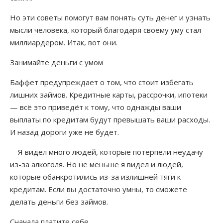
Инет-инфо
Но эти советы помогут вам понять суть денег и узнать
Немного юмора
мысли человека, который благодаря своему уму стал
миллиардером. Итак, вот они.
Анекдоты для вас
Занимайте деньги с умом
Игры
Баффет предупреждает о том, что стоит избегать
лишних займов. Кредитные карты, рассрочки, ипотеки
Заработок от рекламы
— всё это приведёт к тому, что однажды ваши
выплаты по кредитам будут превышать ваши расходы.
Заработок от размещения рекламы
И назад дороги уже не будет.
Ссылки
Я видел много людей, которые потерпели неудачу
из-за алкоголя. Но не меньше я видел и людей,
Обмен ссылками
которые обанкротились из-за излишней тяги к
кредитам. Если вы достаточно умны, то сможете
Постоянные ссылки
делать деньги без займов.
Обмен просмотрами
Сначала платите себе