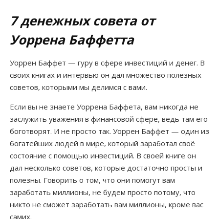
Расширения
7 денежных совета от
НОВОСТИ
Программы для заработка
Уоррена Баффетта
КОНТАКТЫ
Заработок на выполнении заданий
Уоррен Баффет — гуру в сфере инвестиций и денег. В
своих книгах и интервью он дал множество полезных
Партнерки
ЧАТ
советов, которыми мы делимся с вами.
Хайпы, инвестиции, акции
ПОЖЕРТВОВАНИЯ
Если вы не знаете Уоррена Баффета, вам никогда не
заслужить уважения в финансовой сфере, ведь там его
Игры под деньги и лото
боготворят. И не просто так. Уоррен Баффет — один из
богатейших людей в мире, который заработал своё
Словарь терминов
состояние с помощью инвестиций. В своей книге он
дал несколько советов, которые достаточно просты и
Раскрутка сайта
полезны. Говорить о том, что они помогут вам
заработать миллионы, не будем просто потому, что
Статьи о заработке
никто не сможет заработать вам миллионы, кроме вас
самих.