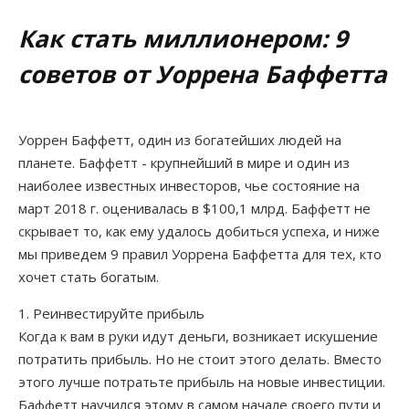
Расширения
Как стать миллионером: 9
НОВОСТИ
Программы для заработка
советов от Уоррена Баффетта
КОНТАКТЫ
Заработок на выполнении заданий
Уоррен Баффетт, один из богатейших людей на
Партнерки
ЧАТ
планете. Баффетт - крупнейший в мире и один из
наиболее известных инвесторов, чье состояние на
Хайпы, инвестиции, акции
ПОЖЕРТВОВАНИЯ
март 2018 г. оценивалась в $100,1 млрд. Баффетт не
скрывает то, как ему удалось добиться успеха, и ниже
Игры под деньги и лото
мы приведем 9 правил Уоррена Баффетта для тех, кто
Словарь терминов
хочет стать богатым.
1. Реинвестируйте прибыль
Раскрутка сайта
Когда к вам в руки идут деньги, возникает искушение
потратить прибыль. Но не стоит этого делать. Вместо
Статьи о заработке
этого лучше потратьте прибыль на новые инвестиции.
Баффетт научился этому в самом начале своего пути и