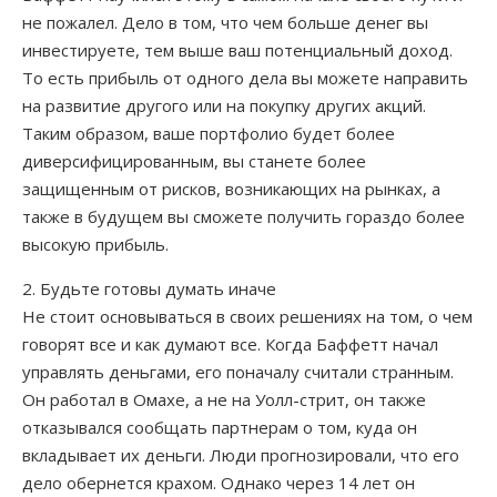
Инет-инфо
не пожалел. Дело в том, что чем больше денег вы
инвестируете, тем выше ваш потенциальный доход.
Немного юмора
То есть прибыль от одного дела вы можете направить
на развитие другого или на покупку других акций.
Анекдоты для вас
Таким образом, ваше портфолио будет более
диверсифицированным, вы станете более
Игры
защищенным от рисков, возникающих на рынках, а
Заработок от рекламы
также в будущем вы сможете получить гораздо более
высокую прибыль.
Заработок от размещения рекламы
2. Будьте готовы думать иначе
Не стоит основываться в своих решениях на том, о чем
Ссылки
говорят все и как думают все. Когда Баффетт начал
управлять деньгами, его поначалу считали странным.
Обмен ссылками
Он работал в Омахе, а не на Уолл-стрит, он также
отказывался сообщать партнерам о том, куда он
Постоянные ссылки
вкладывает их деньги. Люди прогнозировали, что его
дело обернется крахом. Однако через 14 лет он
Обмен просмотрами