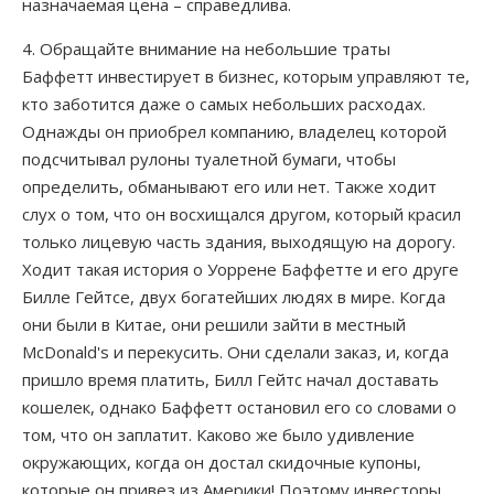
назначаемая цена – справедлива.
4. Обращайте внимание на небольшие траты
Баффетт инвестирует в бизнес, которым управляют те,
кто заботится даже о самых небольших расходах.
Однажды он приобрел компанию, владелец которой
подсчитывал рулоны туалетной бумаги, чтобы
определить, обманывают его или нет. Также ходит
слух о том, что он восхищался другом, который красил
только лицевую часть здания, выходящую на дорогу.
Ходит такая история о Уоррене Баффетте и его друге
Билле Гейтсе, двух богатейших людях в мире. Когда
они были в Китае, они решили зайти в местный
McDonald's и перекусить. Они сделали заказ, и, когда
пришло время платить, Билл Гейтс начал доставать
кошелек, однако Баффетт остановил его со словами о
том, что он заплатит. Каково же было удивление
окружающих, когда он достал скидочные купоны,
которые он привез из Америки! Поэтому инвесторы